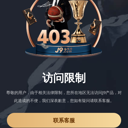
访问限制
尊敬的用户，由于相关法律限制，您所在地区无法访问J9产品，对
此造成的不便，我们深表歉意，您如有疑问请联系客服。
联系客服