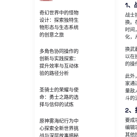
1、
奇幻世界中的怪物
战士
设计：探索独特生
换。
物形态与生态系统
时间
的创意之旅
化，
换武
多角色协同操作的
以在
创新与实践探索：
的操
提升效率与互动体
验的路径分析
此外
家通
圣骑士的荣耀与使
量敌
命：勇士之路的选
斗的
择与信仰的试炼
2、
要成
原神雾海纪行为中
编辑
心探索全新世界挑
其他
战与深层故事揭秘