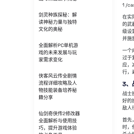
1 
剑灵种族探秘：解
在实
读神秘力量与独特
的武
文化的奥秘
级设
并施
全面解析PC单机游
一个
戏的未来发展与玩
过于
家需求变化
应，
行，
侠客风云传全剧情
流程详细攻略及人
3、
物技能装备培养秘
战士
籍分享
好的
敌人
仙剑奇侠传2修改器
首先
全面解析与使用技
时，
巧，提升游戏体验