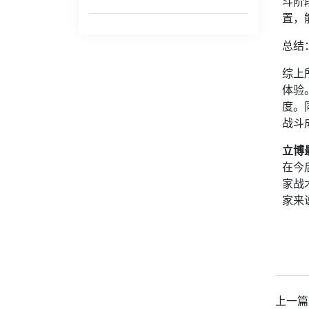
斗阶
置，
总结
综上
体验
度。
战斗
立博
在今
家战
家来
上一篇