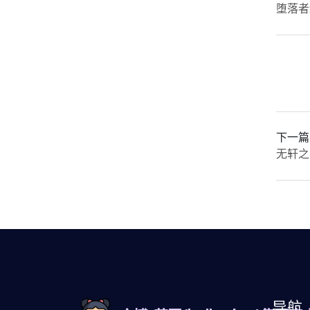
堕落者
下一篇
无轩之
导航