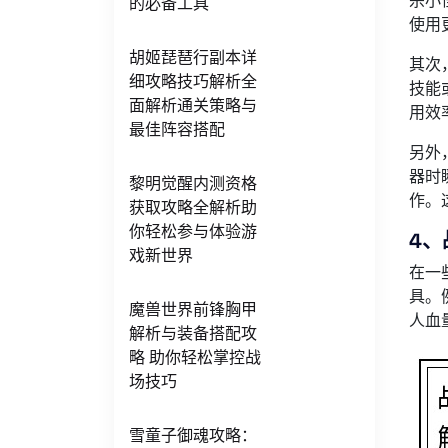
杀小
的必备工具
使用
胡姬琵琶行副本详
其次
细攻略技巧解析全
技能
面解析通关策略与
用效
最佳阵容搭配
另外
器时
黎明觉醒内测资格
作。
获取攻略全解析助
你轻松参与体验游
4
戏新世界
在一
具。
魔兽世界前锋胸甲
人血
解析与装备搭配攻
略 助你轻松掌控战
场技巧
雪童子御魂攻略：