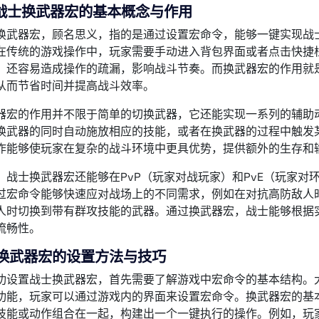
战士换武器宏的基本概念与作用
换武器宏，顾名思义，指的是通过设置宏命令，能够一键实现战
在传统的游戏操作中，玩家需要手动进入背包界面或者点击快捷
，还容易造成操作的疏漏，影响战斗节奏。而换武器宏的作用就
从而节省时间并提高战斗效率。
器宏的作用并不限于简单的切换武器，它还能实现一系列的辅助
换武器的同时自动施放相应的技能，或者在换武器的过程中触发某
作能够使玩家在复杂的战斗环境中更具优势，提供额外的生存和
，战士换武器宏还能够在PvP（玩家对战玩家）和PvE（玩家对
过宏命令能够快速应对战场上的不同需求，例如在对抗高防敌人
人时切换到带有群攻技能的武器。通过换武器宏，战士能够根据
流畅性。
换武器宏的设置方法与技巧
功设置战士换武器宏，首先需要了解游戏中宏命令的基本结构。大
功能，玩家可以通过游戏内的界面来设置宏命令。换武器宏的基
技能或动作组合在一起，构建出一个一键执行的操作。例如，玩家可以