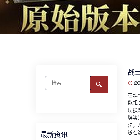
战
20
在现
能组
切换
牌等
法，
够在
最新资讯