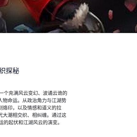
织探秘
了一个充满风云变幻、波谲云诡的
人物命运。从政治角力与江湖势
刻烙印，以及情感和道义的拉
代大潮相交织、相纠缠。通过这
运的起伏和江湖风云的演变。