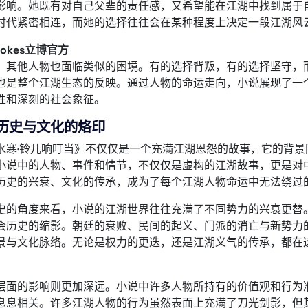
影响。她既有对自己父辈的责任感，又希望能在江湖中找到属于
时代紧密相连，而她的选择往往会在某种程度上决定一段江湖风
brokes立博官方
，其他人物也面临类似的困境。有的选择背叛，有的选择坚守，
也是整个江湖生态的反映。通过人物的命运走向，小说展现了一
性和深刻的社会象征。
历史与文化的烙印
水寒·铃儿响叮当》不仅仅是一个充满江湖恩怨的故事，它的背
小说中的人物、事件和情节，不仅仅是虚构的江湖故事，更是对
历史的兴衰、文化的传承，成为了每个江湖人物命运中无法绕过
史的角度来看，小说的江湖世界往往充满了不同势力的兴衰更替
会历史的缩影。朝廷的衰败、民间的起义、门派的消亡与新势力
景与文化脉络。无论是权力的更迭，还是江湖义气的传承，都在
层面的影响则更加深远。小说中许多人物所持有的价值观和行为
息息相关。许多江湖人物的行为虽然表面上充满了刀光剑影，但