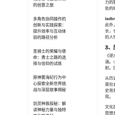
力的
的创意之旅
处的
lad
多角色协同操作的
此外
创新与实践探索：
长，
提升效率与互动体
的人
验的路径分析
3、
圣骑士的荣耀与使
《逆
命：勇士之路的选
涵。
择与信仰的试炼
射。
原神雾海纪行为中
从历
心探索全新世界挑
是社
战与深层故事揭秘
史背
现。
剑灵种族探秘：解
文化
读神秘力量与独特
思想