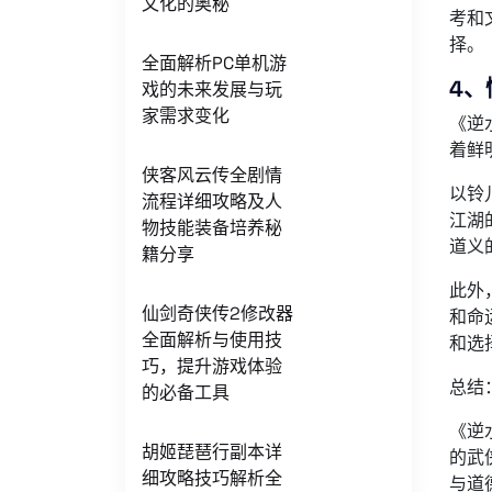
文化的奥秘
考和
择。
全面解析PC单机游
4、
戏的未来发展与玩
家需求变化
《逆
着鲜
侠客风云传全剧情
以铃
流程详细攻略及人
江湖
物技能装备培养秘
道义
籍分享
此外
仙剑奇侠传2修改器
和命
全面解析与使用技
和选
巧，提升游戏体验
总结
的必备工具
《逆
胡姬琵琶行副本详
的武
细攻略技巧解析全
与道