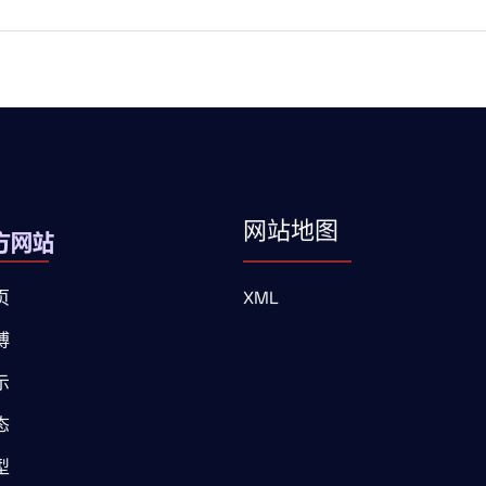
网站地图
页
XML
博
示
态
型