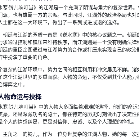
水寒·铃儿响叮当》的江湖是一个充满了阴谋与角力的复杂世界
门派，也有雄霸一方的宗派。与此同时，江湖外的政治格局也对
人士都在这一大环境下，做出了一系列或进或退的选择。
，朝廷与江湖的矛盾一直是《逆水寒》中的核心议题之一。朝廷
力求通过控制和镇压来维持秩序，而江湖则是一个没有明确法律
朝廷的重臣企图通过与江湖势力的合作或打压来实现自己的政治
弈中扮演了重要的角色。
个复杂的江湖环境中，势力之间的相互利用和冲突屡见不鲜。诸如
了这个江湖世界的多重面貌。人物的命运，不仅受到其个人能力
治博弈之中。
人物命运与抉择
水寒·铃儿响叮当》中的人物大多面临着艰难的选择，他们的命
英豪，还是深藏功名的隐士，都在特定的历史时刻做出了决定性
是个人的情感纠葛，更是对信仰、忠诚、以及个人理想的挣扎。
，主角之一的铃儿，作为一位身世复杂的江湖人物，她的每一次