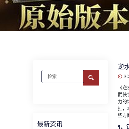
逆
20
《逆
武侠
力的
扯，
些方
最新资讯
1、