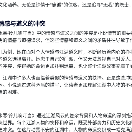
文化涵养。无论是钟情于“忠诚”的侠客，还是追寻“无我”的隐
情感与道义的冲突
水寒·铃儿响叮当》中的情感与道义之间的冲突是小说情节的重
明的情感与道德追求，但这些情感和道义之间的矛盾往往导致了
儿为例，她在面对个人情感与江湖道义时，不断经历着内心的挣
的道义选择离开。她忠于自己的门派，但又无法忽视自己对爱人
的冲突，使得她的命运更加扑朔迷离，也让整个江湖故事充满了
，江湖中许多人也面临着类似的情感与道义的抉择。正是这些冲
运。小说通过这种矛盾的描写，让读者更加理解江湖中人物的不
择的困难。
：
水寒·铃儿响叮当》通过江湖风云的复杂背景和人物命运的深刻
侠世界。每个江湖人物的抉择和命运，既受外部势力和历史文化
德冲突。在这片动荡不安的江湖中，人物的命运交织成一幅充满